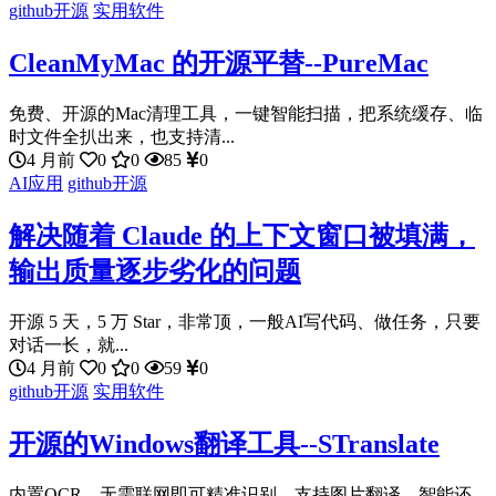
github开源
实用软件
CleanMyMac 的开源平替--PureMac
免费、开源的Mac清理工具，一键智能扫描，把系统缓存、临
时文件全扒出来，也支持清...
4 月前
0
0
85
0
AI应用
github开源
解决随着 Claude 的上下文窗口被填满，
输出质量逐步劣化的问题
开源 5 天，5 万 Star，非常顶，一般AI写代码、做任务，只要
对话一长，就...
4 月前
0
0
59
0
github开源
实用软件
开源的Windows翻译工具--STranslate
内置OCR，无需联网即可精准识别，支持图片翻译，智能还