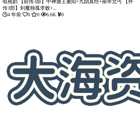
电视剧 【前传3部】中神通王重阳+九阴真经+南帝北丐 【外
传3部】剑魔独孤求败+...
4 年前
0
0
6.6K
0