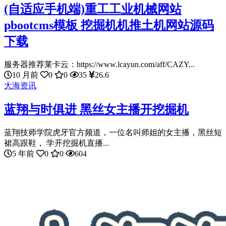
(自适应手机端)重工工业机械网站
pbootcms模板 挖掘机机推土机网站源码
下载
服务器推荐莱卡云：https://www.lcayun.com/aff/CAZY...
10 月前
0
0
35
26.6
大海资讯
蓝翔与时俱进 黑丝女主播开挖掘机
蓝翔技师学院虎牙官方频道，一位名叫师姐的女主播，黑丝短
裙高跟鞋， 学开挖掘机直播...
5 年前
0
0
604