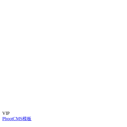
VIP
PbootCMS模板