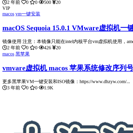
2 年前
0
0
500
20
VIP
macos
vm一键安装
macOS Sequoia 15.0.1 VMware虚拟
镜像使用 注意：本镜像只能在intel内核平台vm虚拟机使用，amd
2 年前
0
0
426
20
macos
黑苹果
vmvare虚拟机 macos 苹果系统修改序列
更多黑苹果VM一键安装和ISO镜像：https://www.dhzyw.com/...
3 年前
0
0
1.9K