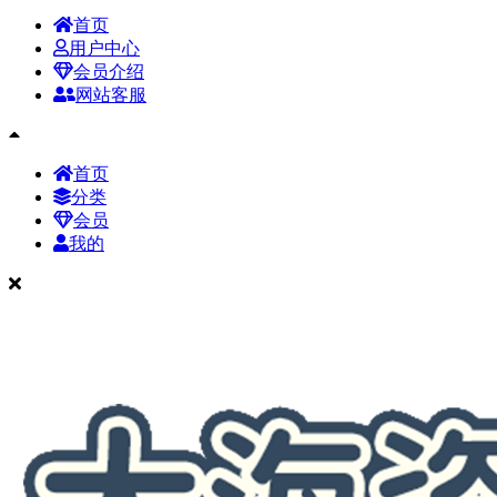
首页
用户中心
会员介绍
网站客服
首页
分类
会员
我的