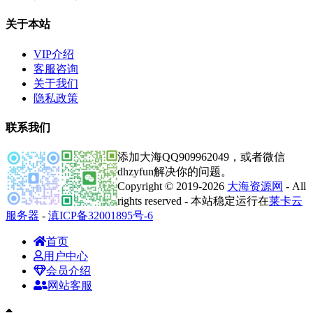
关于本站
VIP介绍
客服咨询
关于我们
隐私政策
联系我们
添加大海QQ909962049，或者微信
dhzyfun解决你的问题。
Copyright © 2019-2026
大海资源网
- All
rights reserved - 本站稳定运行在
莱卡云
服务器
-
滇ICP备32001895号-6
首页
用户中心
会员介绍
网站客服