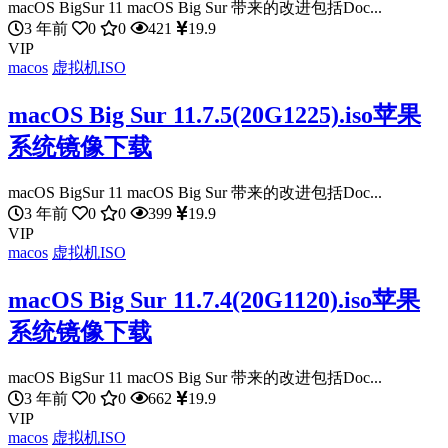
macOS BigSur 11 macOS Big Sur 带来的改进包括Doc...
3 年前
0
0
421
19.9
VIP
macos
虚拟机ISO
macOS Big Sur 11.7.5(20G1225).iso苹果
系统镜像下载
macOS BigSur 11 macOS Big Sur 带来的改进包括Doc...
3 年前
0
0
399
19.9
VIP
macos
虚拟机ISO
macOS Big Sur 11.7.4(20G1120).iso苹果
系统镜像下载
macOS BigSur 11 macOS Big Sur 带来的改进包括Doc...
3 年前
0
0
662
19.9
VIP
macos
虚拟机ISO