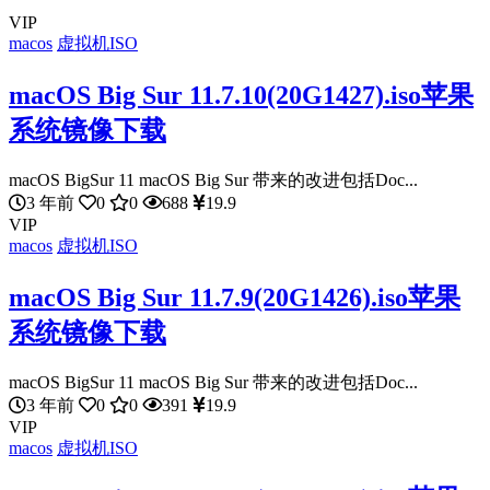
VIP
macos
虚拟机ISO
macOS Big Sur 11.7.10(20G1427).iso苹果
系统镜像下载
macOS BigSur 11 macOS Big Sur 带来的改进包括Doc...
3 年前
0
0
688
19.9
VIP
macos
虚拟机ISO
macOS Big Sur 11.7.9(20G1426).iso苹果
系统镜像下载
macOS BigSur 11 macOS Big Sur 带来的改进包括Doc...
3 年前
0
0
391
19.9
VIP
macos
虚拟机ISO