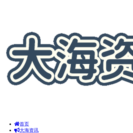
首页
大海资讯