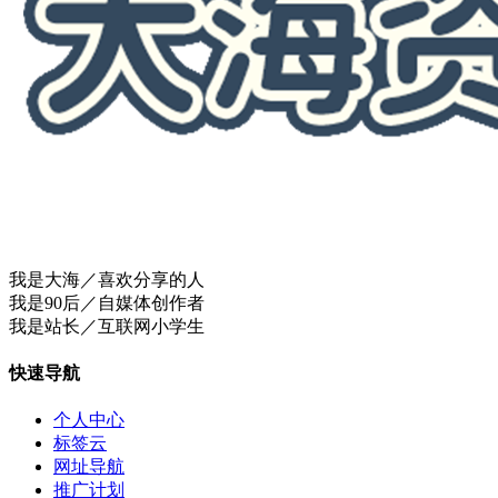
我是大海／喜欢分享的人
我是90后／自媒体创作者
我是站长／互联网小学生
快速导航
个人中心
标签云
网址导航
推广计划