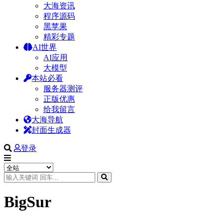
大海资讯
程序源码
黑苹果
精彩专题
AI世界
AI应用
大模型
本站必看
服务器测评
正版优惠
给我留言
大海导航
封面生成器
登录
BigSur