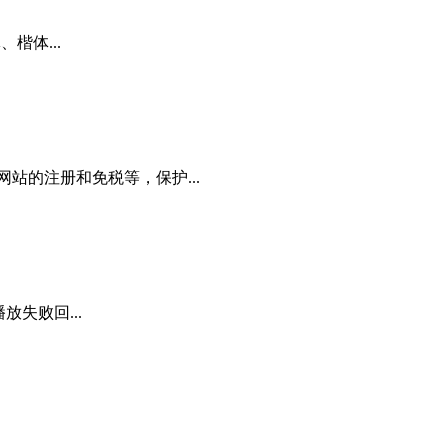
、楷体...
站的注册和免税等，保护...
放失败回...