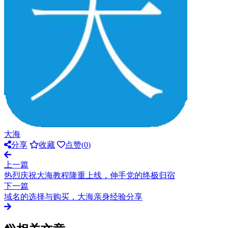
大海
分享
收藏
点赞(
0
)
上一篇
热烈庆祝大海教程隆重上线，伸手党的终极归宿
下一篇
域名的选择与购买，大海亲身经验分享