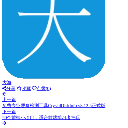
大海
分享
收藏
点赞(
0
)
上一篇
免费专业硬盘检测工具CrystalDiskInfo v8.12.5正式版
下一篇
50个前端小项目，适合前端学习者把玩