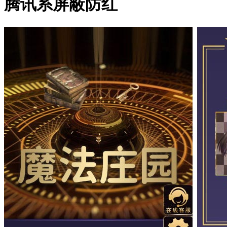
腾讯系屏蔽防红