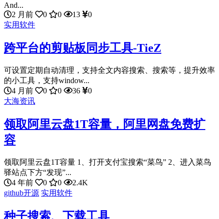
And...
2 月前
0
0
13
0
实用软件
跨平台的剪贴板同步工具-TieZ
可设置定期自动清理，支持全文内容搜索、搜索等，提升效率
的小工具，支持window...
4 月前
0
0
36
0
大海资讯
领取阿里云盘1T容量，阿里网盘免费扩
容
领取阿里云盘1T容量 1、打开支付宝搜索“菜鸟” 2、进入菜鸟
驿站点下方“发现”...
4 年前
0
0
2.4K
github开源
实用软件
种子搜索、下载工具