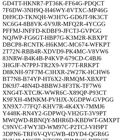
GD4TT-HKNR7-PT36K-FF64G-PDQCT
7F6DW-3NH9Q-H46WY-8VTXC-MP46G
DH9CD-TKNQH-W3H7G-GD6JT-9K3CT
NC6G4-8B8VK-6V9JR-MFQ2R-4YCGG
PFFMJ-JNFFD-KDBF9-JFCTJ-GVPGG
NQJWP-FG6GT-HBP7G-K3M2R-KBXPT
DBCP8-RCNTK-H6KMC-MC674-WFKPT
2T72N-RBB4R-XDVD9-PK4MC-V8VW6
83NRW-B4K4B-P4KVP-679CD-C4BJ6
3HGJF-N7PPJ-TR2X9-VF77T-RRKPT
D8KNH-97F7M-C3HXR-2W27K-HCHW6
BT7N8-B74YP-HT6X2-JRMQM-XBXPT
DK9J7-48N4D-8BBWJ-8F3TK-TF7W6
XNG4T-XTCJK-WWR6C-X89QP-P93CT
K9FXH-4MNKM-PVHJX-XGDPW-GVPGG
XN9X7-77FQ7-KHV7R-4K4XY-7MMJ6
Y448K-RN4Y2-GDPWQ-VH2GT-3V9PT
MWQWD-RBNQY-MHR6D-KBDWT-GMXPT
C9NVC-FWY3D-WM97C-P2TCJ-VH9PT
3DPN6-TRF6V-QVGWB-4DYD4-QGR6G