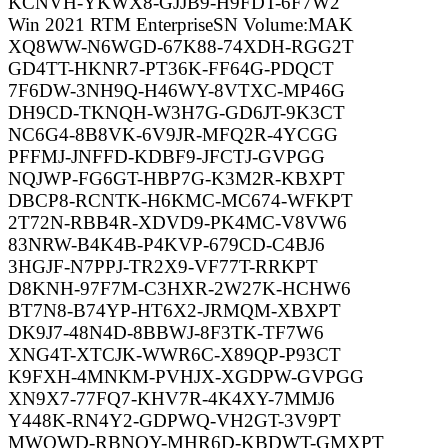
KCNVH-YKWX8-GJJB9-H9FDT-6F7W2
Win 2021 RTM EnterpriseSN Volume:MAK
XQ8WW-N6WGD-67K88-74XDH-RGG2T
GD4TT-HKNR7-PT36K-FF64G-PDQCT
7F6DW-3NH9Q-H46WY-8VTXC-MP46G
DH9CD-TKNQH-W3H7G-GD6JT-9K3CT
NC6G4-8B8VK-6V9JR-MFQ2R-4YCGG
PFFMJ-JNFFD-KDBF9-JFCTJ-GVPGG
NQJWP-FG6GT-HBP7G-K3M2R-KBXPT
DBCP8-RCNTK-H6KMC-MC674-WFKPT
2T72N-RBB4R-XDVD9-PK4MC-V8VW6
83NRW-B4K4B-P4KVP-679CD-C4BJ6
3HGJF-N7PPJ-TR2X9-VF77T-RRKPT
D8KNH-97F7M-C3HXR-2W27K-HCHW6
BT7N8-B74YP-HT6X2-JRMQM-XBXPT
DK9J7-48N4D-8BBWJ-8F3TK-TF7W6
XNG4T-XTCJK-WWR6C-X89QP-P93CT
K9FXH-4MNKM-PVHJX-XGDPW-GVPGG
XN9X7-77FQ7-KHV7R-4K4XY-7MMJ6
Y448K-RN4Y2-GDPWQ-VH2GT-3V9PT
MWQWD-RBNQY-MHR6D-KBDWT-GMXPT