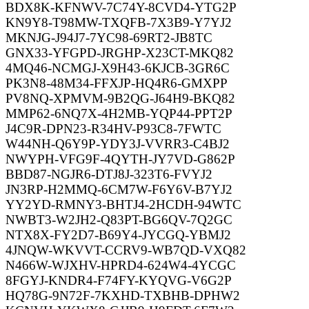
BDX8K-KFNWV-7C74Y-8CVD4-YTG2P
KN9Y8-T98MW-TXQFB-7X3B9-Y7YJ2
MKNJG-J94J7-7YC98-69RT2-JB8TC
GNX33-YFGPD-JRGHP-X23CT-MKQ82
4MQ46-NCMGJ-X9H43-6KJCB-3GR6C
PK3N8-48M34-FFXJP-HQ4R6-GMXPP
PV8NQ-XPMVM-9B2QG-J64H9-BKQ82
MMP62-6NQ7X-4H2MB-YQP44-PPT2P
J4C9R-DPN23-R34HV-P93C8-7FWTC
W44NH-Q6Y9P-YDY3J-VVRR3-C4BJ2
NWYPH-VFG9F-4QYTH-JY7VD-G862P
BBD87-NGJR6-DTJ8J-323T6-FVYJ2
JN3RP-H2MMQ-6CM7W-F6Y6V-B7YJ2
YY2YD-RMNY3-BHTJ4-2HCDH-94WTC
NWBT3-W2JH2-Q83PT-BG6QV-7Q2GC
NTX8X-FY2D7-B69Y4-JYCGQ-YBMJ2
4JNQW-WKVVT-CCRV9-WB7QD-VXQ82
N466W-WJXHV-HPRD4-624W4-4YCGC
8FGYJ-KNDR4-F74FY-KYQVG-V6G2P
HQ78G-9N72F-7KXHD-TXBHB-DPHW2