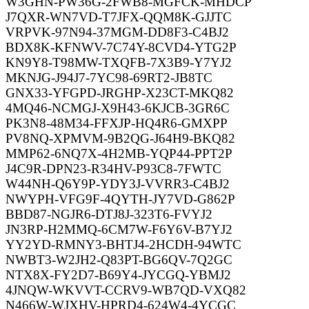
W3GHN-PW36G-2FWB8-MGFCK-MHDCP
J7QXR-WN7VD-T7JFX-QQM8K-GJJTC
VRPVK-97N94-37MGM-DD8F3-C4BJ2
BDX8K-KFNWV-7C74Y-8CVD4-YTG2P
KN9Y8-T98MW-TXQFB-7X3B9-Y7YJ2
MKNJG-J94J7-7YC98-69RT2-JB8TC
GNX33-YFGPD-JRGHP-X23CT-MKQ82
4MQ46-NCMGJ-X9H43-6KJCB-3GR6C
PK3N8-48M34-FFXJP-HQ4R6-GMXPP
PV8NQ-XPMVM-9B2QG-J64H9-BKQ82
MMP62-6NQ7X-4H2MB-YQP44-PPT2P
J4C9R-DPN23-R34HV-P93C8-7FWTC
W44NH-Q6Y9P-YDY3J-VVRR3-C4BJ2
NWYPH-VFG9F-4QYTH-JY7VD-G862P
BBD87-NGJR6-DTJ8J-323T6-FVYJ2
JN3RP-H2MMQ-6CM7W-F6Y6V-B7YJ2
YY2YD-RMNY3-BHTJ4-2HCDH-94WTC
NWBT3-W2JH2-Q83PT-BG6QV-7Q2GC
NTX8X-FY2D7-B69Y4-JYCGQ-YBMJ2
4JNQW-WKVVT-CCRV9-WB7QD-VXQ82
N466W-WJXHV-HPRD4-624W4-4YCGC