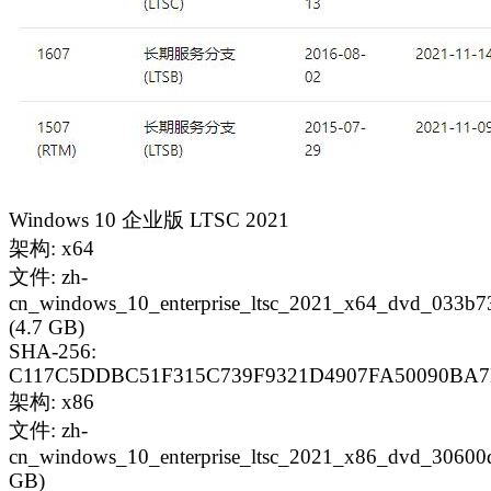
Windows 10 企业版 LTSC 2021
架构: x64
文件: zh-
cn_windows_10_enterprise_ltsc_2021_x64_dvd_033b73
(4.7 GB)
SHA-256:
C117C5DDBC51F315C739F9321D4907FA50090BA
架构: x86
文件: zh-
cn_windows_10_enterprise_ltsc_2021_x86_dvd_30600d
GB)