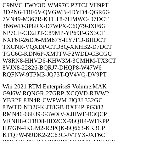
C9NVC-FWY3D-WM97C-P2TCJ-VH9PT
3DPN6-TRF6V-QVGWB-4DYD4-QGR6G
7VN49-M367R-KTCT8-7HMWC-D7DCT
3N6WD-3P8RX-D7WPX-C6Q79-JXF6G
NP7GF-CD2DT-C89MP-YP69F-GX3CT
NXF6T-26DJ6-MM67Y-HY7FD-BHDCT
TXCNR-VQXDP-CTD8Q-XKHB2-D7DCT
TGC6C-KDN6P-XM9TV-F2WDD-CBCGG
W8RN8-HHVD6-KHW3M-3GMHM-TX3CT
8VJN8-22826-BQRJ7-DHQP8-W47W6
RQFNW-9TPM3-JQ73T-QV4VQ-DV9PT
Win 2021 RTM EnterpriseS Volume:MAK
G9J6W-RQNGR-27GRP-XCQVD-RJVW2
YBR2F-8JN4R-CWPWM-JJQ3J-332GC
8JWTD-ND2GK-JT8GB-RXF4P-PG382
RMN46-66F39-G3WXV-XJHWF-R3QCP
VRNH8-CTRD8-HD2CX-98QH4-WFKPP
HJ7GN-4KGM2-R2PQK-8Q663-KK3CP
KTQFW-N9DK2-2C63C-JVTYX-JXF6C