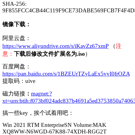
SHA-256:
9F855FCC4CB44C119F9CE73DABE569FCB7F4F4D8
镜像下载：
阿里云盘：
https://www.aliyundrive.com/s/iKavZz67xmP
（
注
意：
下载后修改文件扩展名为.iso
）
百度网盘：
https://pan.baidu.com/s/1BZEUrTZyLaEx5vvI0frOZA
提取码：uive
磁力链接
：
magnet:?
xt=urn:btih:f073bf024adc837b4691a5ed3753850a7406
搞一些key，挨个试着用吧：
Win 2021 RTM EnterpriseSN Volume:MAK
XQ8WW-N6WGD-67K88-74XDH-RGG2T