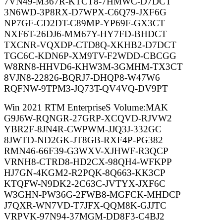
7VN49-M367R-KTCT8-7HMWC-D7DCT
3N6WD-3P8RX-D7WPX-C6Q79-JXF6G
NP7GF-CD2DT-C89MP-YP69F-GX3CT
NXF6T-26DJ6-MM67Y-HY7FD-BHDCT
TXCNR-VQXDP-CTD8Q-XKHB2-D7DCT
TGC6C-KDN6P-XM9TV-F2WDD-CBCGG
W8RN8-HHVD6-KHW3M-3GMHM-TX3CT
8VJN8-22826-BQRJ7-DHQP8-W47W6
RQFNW-9TPM3-JQ73T-QV4VQ-DV9PT
Win 2021 RTM EnterpriseS Volume:MAK
G9J6W-RQNGR-27GRP-XCQVD-RJVW2
YBR2F-8JN4R-CWPWM-JJQ3J-332GC
8JWTD-ND2GK-JT8GB-RXF4P-PG382
RMN46-66F39-G3WXV-XJHWF-R3QCP
VRNH8-CTRD8-HD2CX-98QH4-WFKPP
HJ7GN-4KGM2-R2PQK-8Q663-KK3CP
KTQFW-N9DK2-2C63C-JVTYX-JXF6C
W3GHN-PW36G-2FWB8-MGFCK-MHDCP
J7QXR-WN7VD-T7JFX-QQM8K-GJJTC
VRPVK-97N94-37MGM-DD8F3-C4BJ2