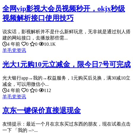
全网vip影视大会员视频秒开，okjx秒级
视频解析接口使用技巧
说实话，影视解析并不是什么新鲜玩意，无非就是通过别人搭
建的网站接口，去播放那些需...
4 年前
0
0
10.1K
羊毛党资讯
光大1元购10元立减金，限今日7号可完成
光大银行app→我的→权益服务，1元购买后兑换，满30减10立
减金，可以用微信小...
4 年前
0
0
112
羊毛党资讯
京东一键保价直接退现金
友情提示：最近一个月在京东买过东西的朋友，现在试着点击
一下 「我的 -->...