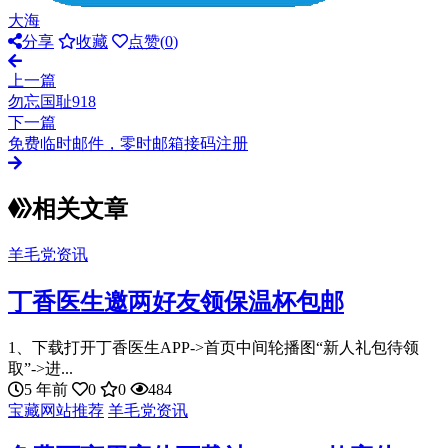
大海
分享
收藏
点赞(
0
)
上一篇
勿忘国耻918
下一篇
免费临时邮件，零时邮箱接码注册
相关文章
羊毛党资讯
丁香医生邀两好友领保温杯包邮
1、下载打开丁香医生APP->首页中间轮播图“新人礼包待领
取”->进...
5 年前
0
0
484
宝藏网站推荐
羊毛党资讯