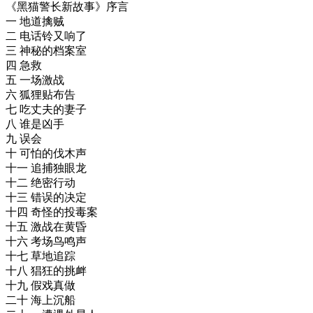
《黑猫警长新故事》序言
一 地道擒贼
二 电话铃又响了
三 神秘的档案室
四 急救
五 一场激战
六 狐狸贴布告
七 吃丈夫的妻子
八 谁是凶手
九 误会
十 可怕的伐木声
十一 追捕独眼龙
十二 绝密行动
十三 错误的决定
十四 奇怪的投毒案
十五 激战在黄昏
十六 考场鸟鸣声
十七 草地追踪
十八 猖狂的挑衅
十九 假戏真做
二十 海上沉船