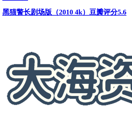
黑猫警长剧场版（2010 4k）豆瓣评分5.6