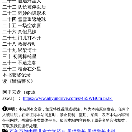
二十一 遭遇外星人
二十二 队长被俘以后
二十三 奇妙的隐形术
二十四 雪雪重返地球
二十五 一场空欢喜
二十六 真假兄妹
二十七 门儿打不开
二十八 救援行动
二十九 绑架博士
三十 初闯棒槌星
三十一 不速之客
三十二 相会在外星
本书获奖记录
读《黑猫警长》
阿里云盘（epub、
azw3）：
https://www.aliyundrive.com/s/4S5WB6m1S2k
声明：
本站所有文章，如无特殊说明或标注，均为本站原创发布。任何个
人或组织，在未征得本站同意时，禁止复制、盗用、采集、发布本站内容到
任何网站、书籍等各类媒体平台。如若本站内容侵犯了原著者的合法权益，
可联系我们进行处理。
百年百部中国儿童文学经典
黑猫警长
黑猫警长小说