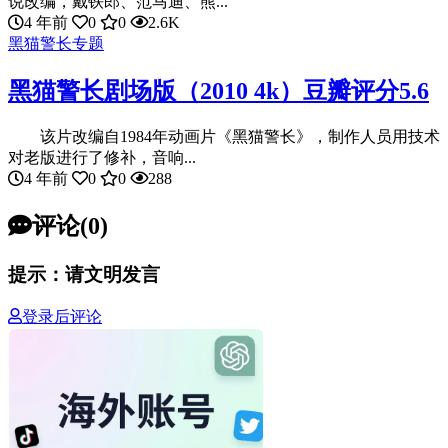
说改编，戴铁郎、范马迪、熊...
4 年前
0
0
2.6K
黑猫警长专题
黑猫警长剧场版（2010 4k）豆瓣评分5.6
该片改编自1984年动画片《黑猫警长》，制作人员用技术
对老版进行了修补，音响...
4 年前
0
0
288
评论(0)
提示：请文明发言
登录后评论