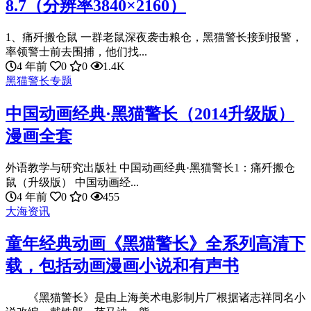
8.7（分辨率3840×2160）
1、痛歼搬仓鼠 一群老鼠深夜袭击粮仓，黑猫警长接到报警，
率领警士前去围捕，他们找...
4 年前
0
0
1.4K
黑猫警长专题
中国动画经典·黑猫警长（2014升级版）
漫画全套
外语教学与研究出版社 中国动画经典·黑猫警长1：痛歼搬仓
鼠（升级版） 中国动画经...
4 年前
0
0
455
大海资讯
童年经典动画《黑猫警长》全系列高清下
载，包括动画漫画小说和有声书
《黑猫警长》是由上海美术电影制片厂根据诸志祥同名小