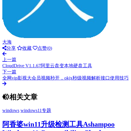
大海
分享
收藏
点赞(
0
)
上一篇
CloudDrive V1.1.67阿里云盘变本地硬盘工具
下一篇
全网vip影视大会员视频秒开，okjx秒级视频解析接口使用技巧
相关文章
windows
windows11专题
阿香婆win11升级检测工具Ashampoo