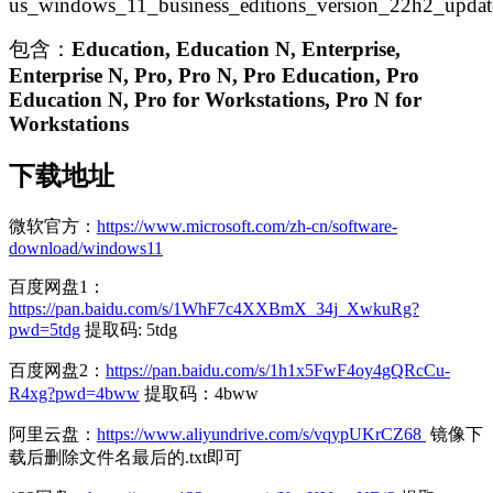
us_windows_11_business_editions_version_22h2_upd
包含：
Education, Education N, Enterprise,
Enterprise N, Pro, Pro N, Pro Education, Pro
Education N, Pro for Workstations, Pro N for
Workstations
下载地址
微软官方：
https://www.microsoft.com/zh-cn/software-
download/windows11
百度网盘1：
https://pan.baidu.com/s/1WhF7c4XXBmX_34j_XwkuRg?
pwd=5tdg
提取码: 5tdg
百度网盘2：
https://pan.baidu.com/s/1h1x5FwF4oy4gQRcCu-
R4xg?pwd=4bww
提取码：4bww
阿里云盘：
https://www.aliyundrive.com/s/vqypUKrCZ68
镜像下
载后删除文件名最后的.txt即可