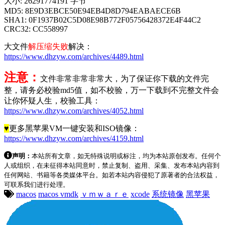
大小: 26291774191 字节
MD5: 8E9D3EBCE50E94EB4D8D794EABAECE6B
SHA1: 0F1937B02C5D08E98B772F05756428372E4F44C2
CRC32: CC558997
大文件
解压缩失败
解决：
https://www.dhzyw.com/archives/4489.html
注意：
文件非常非常非常大，为了保证你下载的文件完
整，请务必校验md5值，如不校验，万一下载到不完整文件会
让你怀疑人生，校验工具：
https://www.dhzyw.com/archives/4052.html
♥
更多黑苹果VM一键安装和ISO镜像：
https://www.dhzyw.com/archives/4159.html
声明：
本站所有文章，如无特殊说明或标注，均为本站原创发布。任何个
人或组织，在未征得本站同意时，禁止复制、盗用、采集、发布本站内容到
任何网站、书籍等各类媒体平台。如若本站内容侵犯了原著者的合法权益，
可联系我们进行处理。
macos
macos vmdk
ｖｍｗａｒｅ
xcode
系统镜像
黑苹果