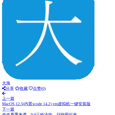
大海
分享
收藏
点赞(
0
)
上一篇
MacOS 12.5(内置xcode 14.2) vm虚拟机一键安装版
下一篇
炎炎夏季来袭，9.9三杯冷饮，赶快囤起来