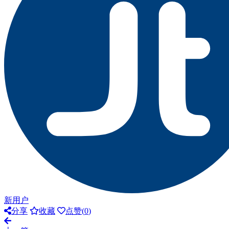
新用户
分享
收藏
点赞(
0
)