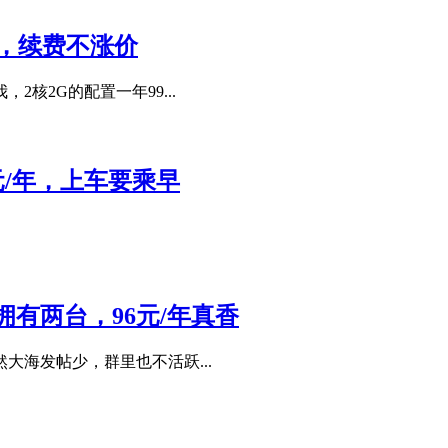
享，续费不涨价
核2G的配置一年99...
元/年，上车要乘早
有两台，96元/年真香
海发帖少，群里也不活跃...