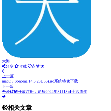
大海
分享
收藏
点赞(
0
)
上一篇
macOS Sonoma 14.3(23D56).iso系统镜像下载
下一篇
吾爱破解开放注册，论坛2024年3月13日十六周年
相关文章