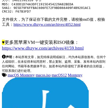
大小:
14622392320
字节
MD5
:
 C43DD1D74A3DFC1915E454229A82BEDA
SHA1
:
9E5D79F6FFBAC606FE72F9BD866409F4B9201AC1
CRC32
:
 F67B3FD7
文件很大，为了保证你下载的文件完整，请校验md5值，校验
工具：
https://www.dhzyw.com/archives/4052.html
♥
更多黑苹果VM一键安装和ISO镜像：
https://www.dhzyw.com/archives/4159.html
声明：
本站所有文章，如无特殊说明或标注，均为本站原创发布。任何个
人或组织，在未征得本站同意时，禁止复制、盗用、采集、发布本站内容到
任何网站、书籍等各类媒体平台。如若本站内容侵犯了原著者的合法权益，
可联系我们进行处理。
macOS Monterey
macos.iso
macOS12
Monterey