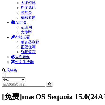
大海资讯
程序源码
黑苹果
精彩专题
AI世界
AI应用
大模型
本站必看
服务器测评
正版优惠
给我留言
大海导航
封面生成器
登录
[免费]macOS Sequoia 15.0(24A3