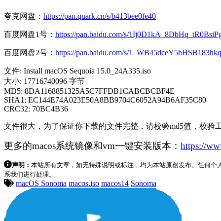
夸克网盘：
https://pan.quark.cn/s/b413bee0fe40
百度网盘1号：
https://pan.baidu.com/s/1Ij0D1kA_8DbHq_tR0BsiP
百度网盘2号：
https://pan.baidu.com/s/1_WB45dceY5hHSB183h
文件: Install macOS Sequoia 15.0_24A335.iso
大小: 17716740096 字节
MD5: 8DA1168851325A5C7FFDB1CABCBCBF4E
SHA1: EC144E74A023E50A8BB9704C6052A94B6AF35C80
CRC32: 70BC4B36
文件很大，为了保证你下载的文件完整，请校验md5值，校验
更多的macos系统镜像和vm一键安装版本：
https://w
声明：
本站所有文章，如无特殊说明或标注，均为本站原创发布。任何个
系我们进行处理。
macOS Sonoma
macos.iso
macos14
Sonoma