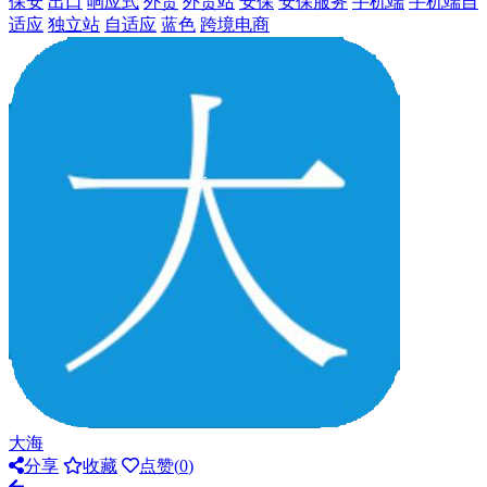
保安
出口
响应式
外贸
外贸站
安保
安保服务
手机端
手机端自
适应
独立站
自适应
蓝色
跨境电商
大海
分享
收藏
点赞(
0
)