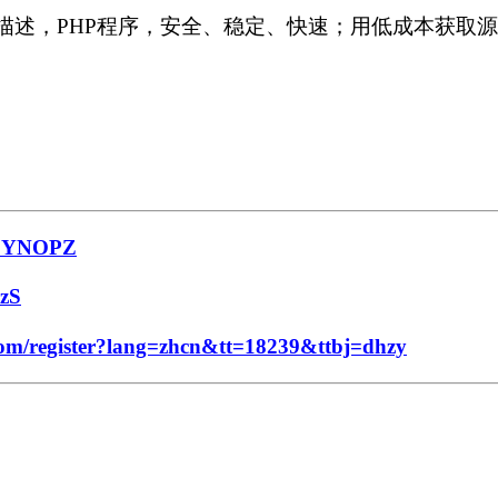
/描述，PHP程序，安全、稳定、快速；用低成本获取
CAZYNOPZ
PzS
om/register?lang=zhcn&tt=18239&ttbj=dhzy