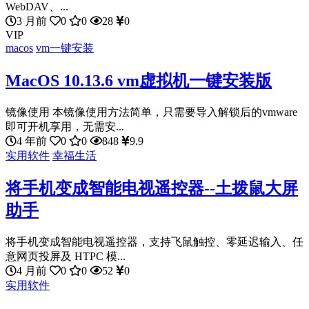
WebDAV、...
3 月前
0
0
28
0
VIP
macos
vm一键安装
MacOS 10.13.6 vm虚拟机一键安装版
镜像使用 本镜像使用方法简单，只需要导入解锁后的vmware
即可开机享用，无需安...
4 年前
0
0
848
9.9
实用软件
幸福生活
将手机变成智能电视遥控器--土拨鼠大屏
助手
将手机变成智能电视遥控器，支持飞鼠触控、零延迟输入、任
意网页投屏及 HTPC 模...
4 月前
0
0
52
0
实用软件