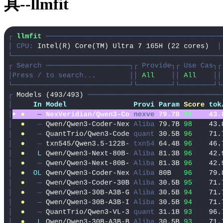
具--llmfit