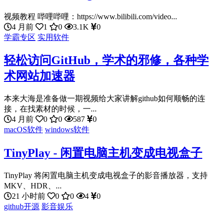
视频教程 哔哩哔哩：https://www.bilibili.com/video...
4 月前
1
0
3.1K
0
学霸专区
实用软件
轻松访问GitHub，学术的邪修，各种学
术网站加速器
本来大海是准备做一期视频给大家讲解github如何顺畅的连
接，在找素材的时候，一...
4 月前
0
0
587
0
macOS软件
windows软件
TinyPlay - 闲置电脑主机变成电视盒子
TinyPlay 将闲置电脑主机变成电视盒子的影音播放器，支持
MKV、HDR、...
21 小时前
0
0
4
0
github开源
影音娱乐