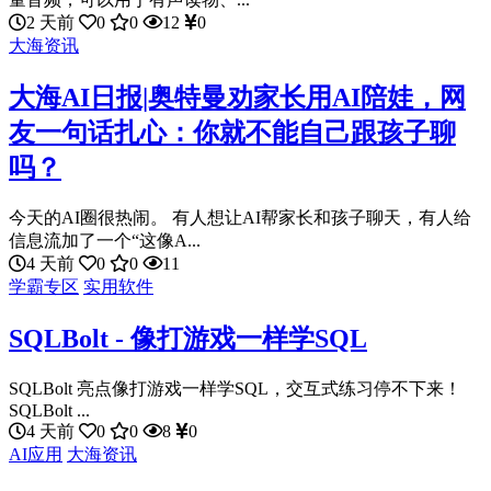
2 天前
0
0
12
0
大海资讯
大海AI日报|奥特曼劝家长用AI陪娃，网
友一句话扎心：你就不能自己跟孩子聊
吗？
今天的AI圈很热闹。 有人想让AI帮家长和孩子聊天，有人给
信息流加了一个“这像A...
4 天前
0
0
11
学霸专区
实用软件
SQLBolt - 像打游戏一样学SQL
SQLBolt 亮点像打游戏一样学SQL，交互式练习停不下来！
SQLBolt ...
4 天前
0
0
8
0
AI应用
大海资讯