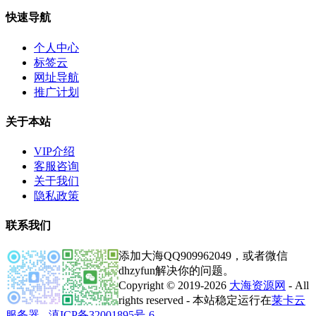
快速导航
个人中心
标签云
网址导航
推广计划
关于本站
VIP介绍
客服咨询
关于我们
隐私政策
联系我们
添加大海QQ909962049，或者微信
dhzyfun解决你的问题。
Copyright © 2019-2026
大海资源网
- All
rights reserved - 本站稳定运行在
莱卡云
服务器
-
滇ICP备32001895号-6