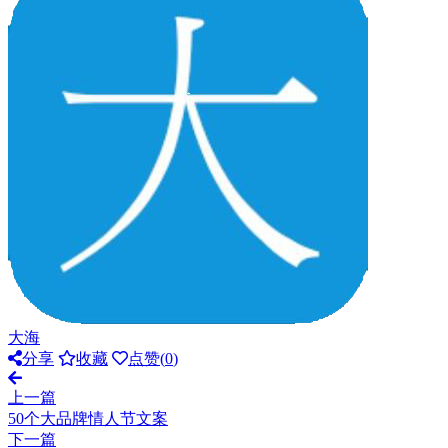
大海
分享
收藏
点赞(
0
)
上一篇
50个大品牌情人节文案
下一篇