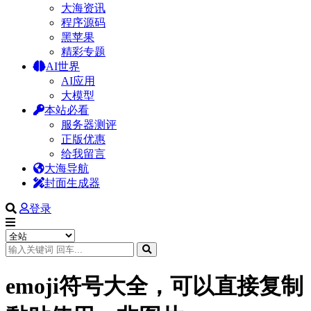
大海资讯
程序源码
黑苹果
精彩专题
AI世界
AI应用
大模型
本站必看
服务器测评
正版优惠
给我留言
大海导航
封面生成器
登录
emoji符号大全，可以直接复制