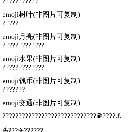
???????????
emoji树叶(非图片可复制)
?????
emoji月亮(非图片可复制)
?????????????
emoji水果(非图片可复制)
?????????????
emoji钱币(非图片可复制)
???????
emoji交通(非图片可复制)
?????????????????????????????⛽????⚓
⛵???✈??????