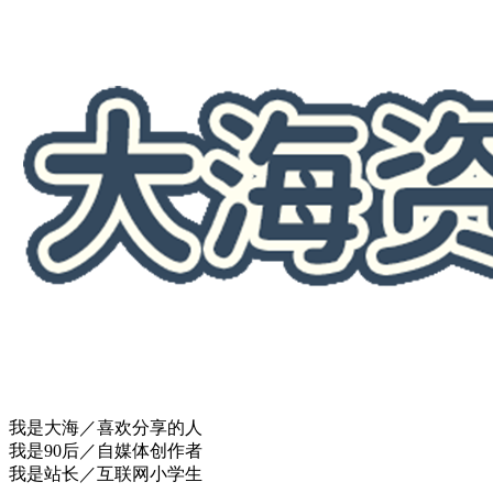
我是大海／喜欢分享的人
我是90后／自媒体创作者
我是站长／互联网小学生