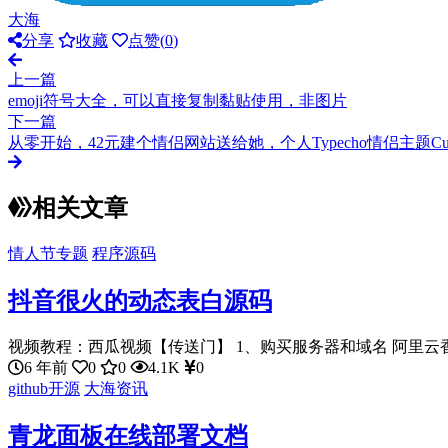
大海
分享
收藏
点赞(
0
)
上一篇
emoji符号大全，可以直接复制黏贴使用，非图片
下一篇
从零开始，42元建个情侣网站送给她，个人Typecho情侣主题Cup
相关文章
情人节专题
程序源码
抖音很火的动态表白源码
视频教程：西瓜视频【传送门】 1、购买服务器和域名 阿里云香港
6 年前
0
0
4.1K
0
github开源
大海资讯
青龙面板在线部署文档