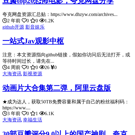
豆瓣top20恐怖电影，夸克网盘分享
夸克网盘资源汇总贴：https://www.dhzyw.com/archives...
2 年前
0
0
1.2K
github开源
影音娱乐
一站式Jav观影中枢
注意：本文资源指向github链接，假如你访问后无法打开，或
等待时间过长，请先在...
4 周前
0
0
26
0
大海资讯
影视资源
动画片大合集第二弹，阿里云盘版
★成为达人，获取50TB免费容量和属于自己的粉丝福利码：
https://www....
3 年前
0
1
6.1K
大海资讯
幸福生活
30部豆瓣评分9.0以上的国产神剧，夸克