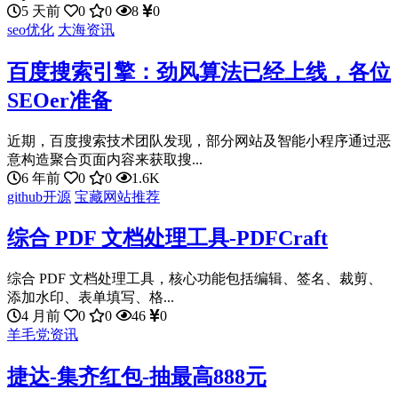
5 天前
0
0
8
0
seo优化
大海资讯
百度搜索引擎：劲风算法已经上线，各位
SEOer准备
近期，百度搜索技术团队发现，部分网站及智能小程序通过恶
意构造聚合页面内容来获取搜...
6 年前
0
0
1.6K
github开源
宝藏网站推荐
综合 PDF 文档处理工具-PDFCraft
综合 PDF 文档处理工具，核心功能包括编辑、签名、裁剪、
添加水印、表单填写、格...
4 月前
0
0
46
0
羊毛党资讯
捷达-集齐红包-抽最高888元