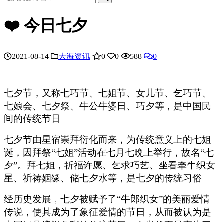
❤️ 今日七夕
2021-08-14
大海资讯
0
0
588
0
七夕节，又称七巧节、七姐节、女儿节、乞巧节、
七娘会、七夕祭、牛公牛婆日、巧夕等，是中国民
间的传统节日
七夕节由星宿崇拜衍化而来，为传统意义上的七姐
诞，因拜祭“七姐”活动在七月七晩上举行，故名“七
夕”。拜七姐，祈福许愿、乞求巧艺、坐看牵牛织女
星、祈祷姻缘、储七夕水等，是七夕的传统习俗
经历史发展，七夕被赋予了“牛郎织女”的美丽爱情
传说，使其成为了象征爱情的节日，从而被认为是