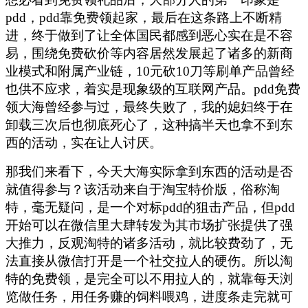
pdd，pdd靠免费领起家，最后在这条路上不断精
进，终于做到了让全体国民都感到恶心实在是不容
易，围绕免费砍价等内容居然发展起了诸多的新商
业模式和附属产业链，10元砍10刀等刷单产品曾经
也供不应求，着实是现象级的互联网产品。pdd免费
领大海曾经参与过，最终失败了，我的媳妇终于在
卸载三次后也彻底死心了，这种搞半天也拿不到东
西的活动，实在让人讨厌。
那我们来看下，今天大海实际拿到东西的活动是否
就值得参与？该活动来自于淘宝特价版，俗称淘
特，毫无疑问，是一个对标pdd的狙击产品，但pdd
开始可以在微信里大肆转发为其市场扩张提供了强
大推力，反观淘特的诸多活动，就比较费劲了，无
法直接从微信打开是一个社交拉人的硬伤。所以淘
特的免费领，是完全可以不用拉人的，就靠每天浏
览做任务，用任务赚的饲料喂鸡，进度条走完就可