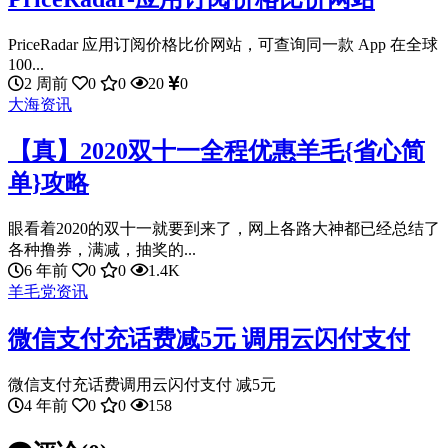
PriceRadar 应用订阅价格比价网站，可查询同一款 App 在全球
100...
2 周前
0
0
20
0
大海资讯
【真】2020双十一全程优惠羊毛{省心简
单}攻略
眼看着2020的双十一就要到来了，网上各路大神都已经总结了
各种撸券，满减，抽奖的...
6 年前
0
0
1.4K
羊毛党资讯
微信支付充话费减5元 调用云闪付支付
微信支付充话费调用云闪付支付 减5元
4 年前
0
0
158