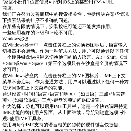
[家庭小部件] 位置信息可能对iOS上的某些用户不可用。
商店。
我们正在努力改善商店中的搜索相关性，包括解决在某些情况
下搜索结果的排序不准确的问题。
在某些有限的情况下，安装按钮可能还不能发挥作用。
一些应用程序的评级和评论不可用。
Windows沙盒
在Windows沙盒中，点击任务栏上的切换器图标后，语言输入
切换器不会启动。作为一种解决方法，用户可以通过以下任何
一个硬件键盘快捷键来切换他们的输入语言。Alt + Shift、Ctrl
+ Shift或Win + Space（第三个选项只有在沙盒是全屏的情况下
才可用）。
在Windows沙盒内，点击任务栏上的IME图标后，IME上下文
菜单不会启动。作为变通方法，用户可以通过以下任何一种方
法访问IME上下文菜单的功能。
通过设置>时间和语言>语言和地区>（如日语）三点>语言选
项>（如微软IME）三点>键盘选项访问IME设置。
作为选择，你也可以启用IME工具栏，这是一个快速调用特定
IME功能的替代用户界面。从上面继续，导航到键盘选项>外
观>使用IME工具条。
使用与每个IME支持的语言相关的独特的硬件键盘快捷键。
(参见：日语IME快捷键，繁体中文IME快捷键）。)