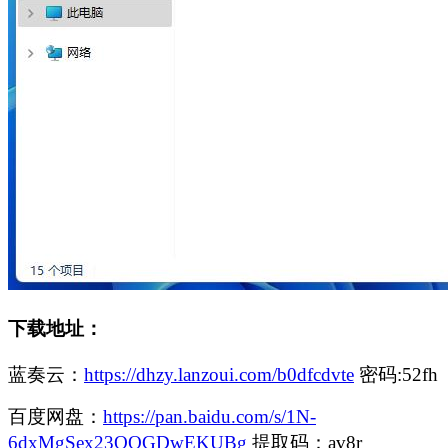
下载地址：
蓝奏云：
https://dhzy.lanzoui.com/b0dfcdvte
密码:52fh
百度网盘：
https://pan.baidu.com/s/1N-
6dxMgSex23QQGDwEKUBg
提取码：av8r