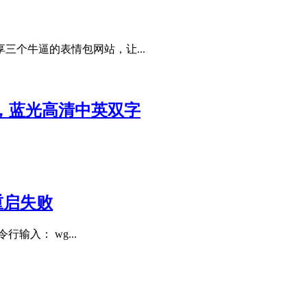
个牛逼的表情包网站，让...
接，蓝光高清中英双字
重启失败
输入： wg...