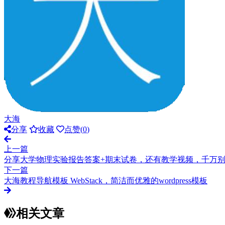
大海
分享
收藏
点赞(
0
)
上一篇
分享大学物理实验报告答案+期末试卷，还有教学视频，千万
下一篇
大海教程导航模板 WebStack，简洁而优雅的wordpress模板
相关文章