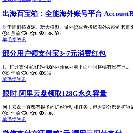
出海百宝箱：全能海外账号平台 Accoun
对于咱们搞资源、玩大模型、做外贸或者折腾海外APP的老哥来说
4 月前
0
0
1.8K
0
羊毛党资讯
部分用户领支付宝3~7元消费红包
1、打开支付宝APP->我的->余额->看下面中间横幅有没有显...
5 年前
0
0
556
羊毛党资讯
限时-阿里云盘领取128G永久容量
阿里云盘一直都有很多的扩容活动和任务，但大部分都是扩容后只
5 年前
0
0
1.0K
羊毛党资讯