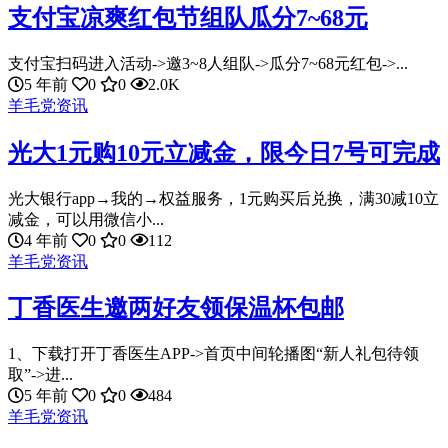
支付宝凉爽红包节组队瓜分7~68元
支付宝扫码进入活动->邀3~8人组队->瓜分7~68元红包->...
5 年前
0
0
2.0K
羊毛党资讯
光大1元购10元立减金，限今日7号可完成
光大银行app→我的→权益服务，1元购买后兑换，满30减10立
减金，可以用微信小...
4 年前
0
0
112
羊毛党资讯
丁香医生邀两好友领保温杯包邮
1、下载打开丁香医生APP->首页中间轮播图“新人礼包待领
取”->进...
5 年前
0
0
484
羊毛党资讯