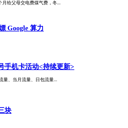
给父母交电费煤气费，冬...
-白嫖 Google 算力
号手机卡活动<持续更新>
、当月流量、日包流量...
三块