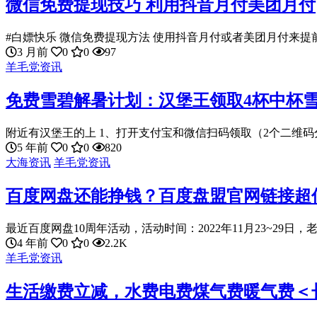
微信免费提现技巧 利用抖音月付美团月付
#白嫖快乐 微信免费提现方法 使用抖音月付或者美团月付来提前
3 月前
0
0
97
羊毛党资讯
免费雪碧解暑计划：汉堡王领取4杯中杯
附近有汉堡王的上 1、打开支付宝和微信扫码领取（2个二维码分
5 年前
0
0
820
大海资讯
羊毛党资讯
百度网盘还能挣钱？百度盘盟官网链接超低
最近百度网盘10周年活动，活动时间：2022年11月23~29日，老
4 年前
0
0
2.2K
羊毛党资讯
生活缴费立减，水费电费煤气费暖气费＜