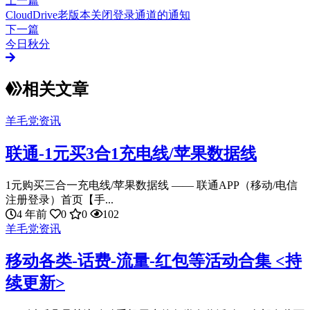
上一篇
CloudDrive老版本关闭登录通道的通知
下一篇
今日秋分
相关文章
羊毛党资讯
联通-1元买3合1充电线/苹果数据线
1元购买三合一充电线/苹果数据线 —— 联通APP（移动/电信
注册登录）首页【手...
4 年前
0
0
102
羊毛党资讯
移动各类-话费-流量-红包等活动合集 <持
续更新>