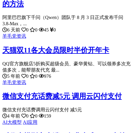
的方法
阿里巴巴旗下千问（Qwen）团队于 8 月 3 日正式发布千问
3.8-Max，...
6 天前
0
0
45
0
羊毛党资讯
天猫双11各大会员限时半价开年卡
QQ官方旗舰店5折购买超级会员、豪华黄钻、可以领券多次充
值多次，能帮朋友代充 最...
5 年前
0
0
976
羊毛党资讯
微信支付充话费减5元 调用云闪付支付
微信支付充话费调用云闪付支付 减5元
4 年前
0
0
159
AI大模型
AI应用