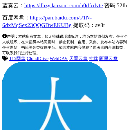
蓝奏云：
https://dhzy.lanzout.com/b0dfcdvte
密码:52fh
百度网盘：
https://pan.baidu.com/s/1N-
6dxMgSex23QQGDwEKUBg
提取码：av8r
声明：
本站所有文章，如无特殊说明或标注，均为本站原创发布。任何个
人或组织，在未征得本站同意时，禁止复制、盗用、采集、发布本站内容到
任何网站、书籍等各类媒体平台。如若本站内容侵犯了原著者的合法权益，
可联系我们进行处理。
115网盘
CloudDrive
WebDAV
天翼云盘
挂载
阿里云盘