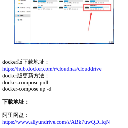
docker版下载地址：
https://hub.docker.com/r/cloudnas/clouddrive
docker版更新方法：
docker-compose pull
docker-compose up -d
下载地址：
阿里网盘：
https://www.aliyundrive.com/s/ABk7uwQDHqN