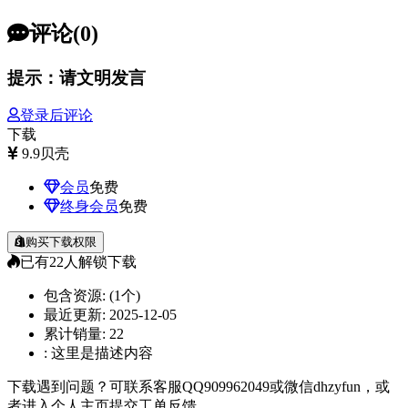
评论(0)
提示：请文明发言
登录后评论
下载
9.9
贝壳
会员
免费
终身会员
免费
购买下载权限
已有
22
人解锁下载
包含资源:
(1个)
最近更新:
2025-12-05
累计销量:
22
:
这里是描述内容
下载遇到问题？可联系客服QQ909962049或微信dhzyfun，或
者进入个人主页提交工单反馈