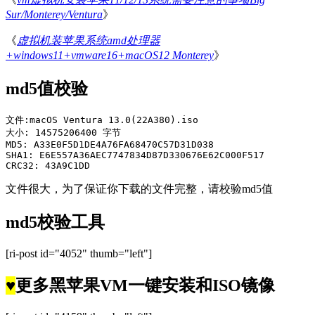
Sur/Monterey/Ventura
》
《
虚拟机装苹果系统amd处理器
+windows11+vmware16+macOS12 Monterey
》
md5值校验
文件:
macOS 
Ventura
13.0
(
22A380
).
iso
大小:
14575206400
字节
MD5
:
 A33E0F5D1DE4A76FA68470C57D31D038
SHA1
:
 E6E557A36AEC7747834D87D330676E62C000F517
CRC32
:
43A9C1DD
文件很大，为了保证你下载的文件完整，请校验md5值
md5校验工具
[ri-post id="4052" thumb="left"]
♥
更多黑苹果VM一键安装和ISO镜像