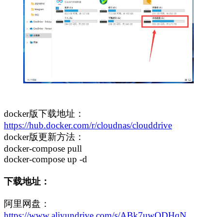
docker版下载地址：
https://hub.docker.com/r/cloudnas/clouddrive
docker版更新方法：
docker-compose pull
docker-compose up -d
下载地址：
阿里网盘：
https://www.aliyundrive.com/s/ABk7uwQDHqN