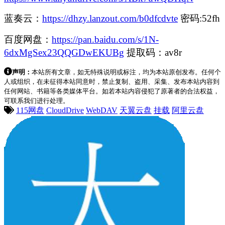
蓝奏云：
https://dhzy.lanzout.com/b0dfcdvte
密码:52fh
百度网盘：
https://pan.baidu.com/s/1N-
6dxMgSex23QQGDwEKUBg
提取码：av8r
声明：
本站所有文章，如无特殊说明或标注，均为本站原创发布。任何个
人或组织，在未征得本站同意时，禁止复制、盗用、采集、发布本站内容到
任何网站、书籍等各类媒体平台。如若本站内容侵犯了原著者的合法权益，
可联系我们进行处理。
115网盘
CloudDrive
WebDAV
天翼云盘
挂载
阿里云盘