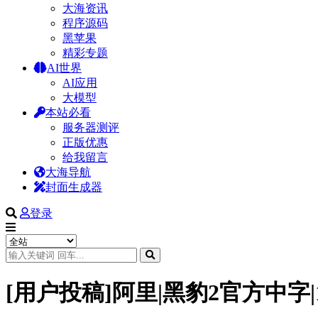
大海资讯
程序源码
黑苹果
精彩专题
AI世界
AI应用
大模型
本站必看
服务器测评
正版优惠
给我留言
大海导航
封面生成器
登录
[用户投稿]阿里|黑豹2官方中字|1