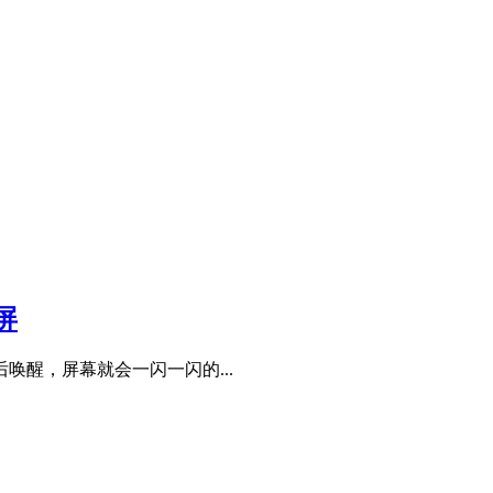
屏
醒，屏幕就会一闪一闪的...