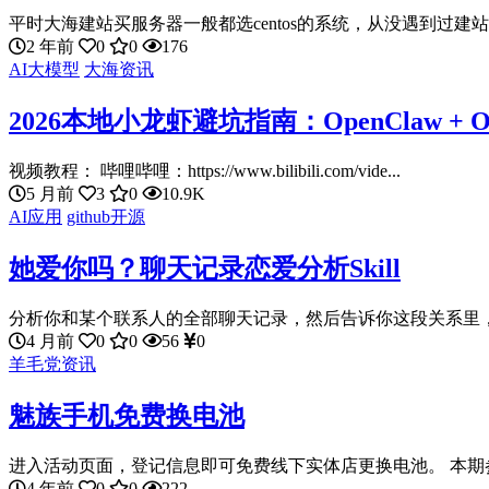
平时大海建站买服务器一般都选centos的系统，从没遇到过建站
2 年前
0
0
176
AI大模型
大海资讯
2026本地小龙虾避坑指南：OpenClaw + 
视频教程： 哔哩哔哩：https://www.bilibili.com/vide...
5 月前
3
0
10.9K
AI应用
github开源
她爱你吗？聊天记录恋爱分析Skill
分析你和某个联系人的全部聊天记录，然后告诉你这段关系里，谁
4 月前
0
0
56
0
羊毛党资讯
魅族手机免费换电池
进入活动页面，登记信息即可免费线下实体店更换电池。 本期参
4 年前
0
0
222