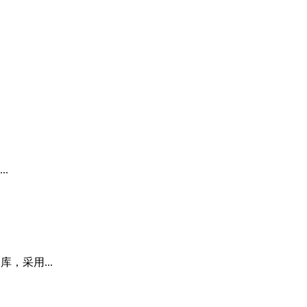
..
库，采用...