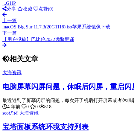
...GHP
分享
收藏
点赞(
0
)
上一篇
macOS Big Sur 11.7.3(20G1116).iso苹果系统镜像下载
下一篇
【用户投稿】巴比伦2022远鉴翻译
相关文章
大海资讯
电脑屏幕闪屏问题，休眠后闪屏，重启闪
最近遇到了屏幕闪屏的问题，每次开了机后打开屏幕或者休眠后唤
4 年前
0
0
818
seo优化
大海资讯
宝塔面板系统环境支持列表