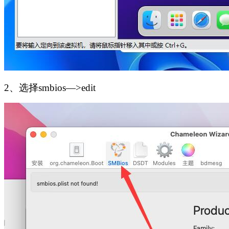
2、选择smbios—>edit