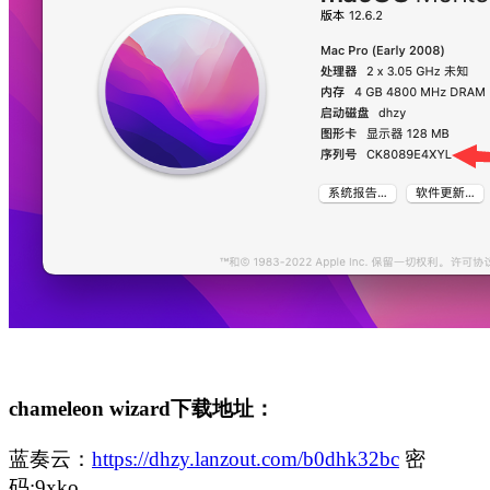
chameleon wizard下载地址：
蓝奏云：
https://dhzy.lanzout.com/b0dhk32bc
密
码:9xko