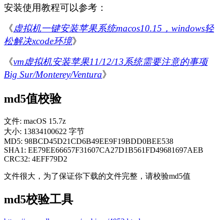
安装使用教程可以参考：
《
虚拟机一键安装苹果系统macos10.15，windows轻
松解决xcode环境
》
《
vm虚拟机安装苹果11/12/13系统需要注意的事项
Big Sur/Monterey/Ventura
》
md5值校验
文件: macOS 15.7z
大小: 13834100622 字节
MD5: 98BCD45D21CD6B49EE9F19BDD0BEE538
SHA1: EE79EE66657F31607CA27D1B561FD49681697AEB
CRC32: 4EFF79D2
文件很大，为了保证你下载的文件完整，请校验md5值
md5校验工具