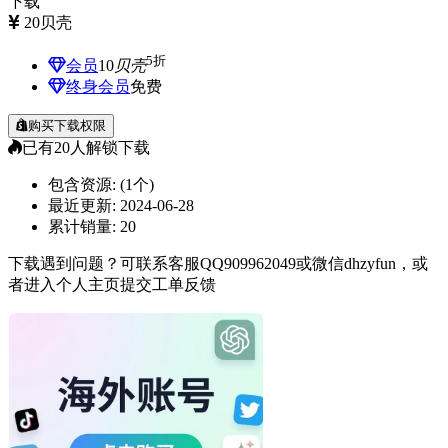
下载
20
贝壳
5折
会员
10
贝壳
终身会员
免费
购买下载权限
已有
20
人解锁下载
包含资源:
(1个)
最近更新:
2024-06-28
累计销量:
20
下载遇到问题？可联系客服QQ909962049或微信dhzyfun，或
者进入个人主页提交工单反馈