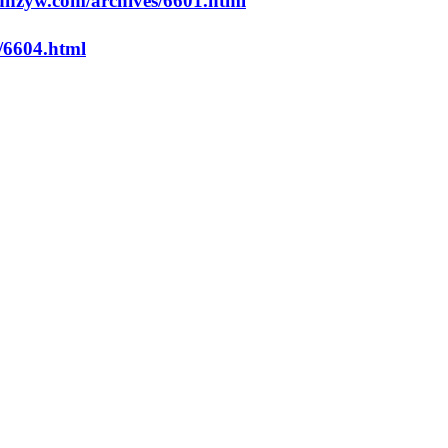
dhzyw.com/archives/6601.html
/6604.html