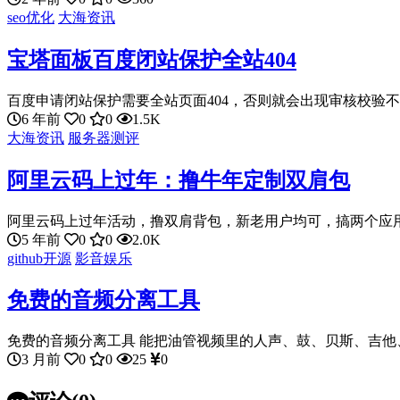
seo优化
大海资讯
宝塔面板百度闭站保护全站404
百度申请闭站保护需要全站页面404，否则就会出现审核校验不通
6 年前
0
0
1.5K
大海资讯
服务器测评
阿里云码上过年：撸牛年定制双肩包
阿里云码上过年活动，撸双肩背包，新老用户均可，搞两个应用即
5 年前
0
0
2.0K
github开源
影音娱乐
免费的音频分离工具
免费的音频分离工具 能把油管视频里的人声、鼓、贝斯、吉他、
3 月前
0
0
25
0