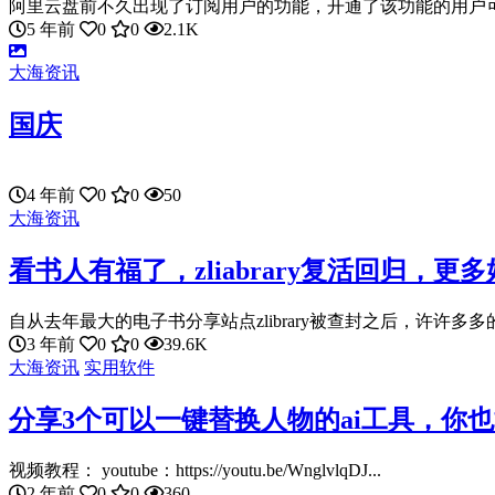
阿里云盘前不久出现了订阅用户的功能，开通了该功能的用户可以
5 年前
0
0
2.1K
大海资讯
国庆
4 年前
0
0
50
大海资讯
看书人有福了，zliabrary复活回归，
自从去年最大的电子书分享站点zlibrary被查封之后，许许多多的
3 年前
0
0
39.6K
大海资讯
实用软件
分享3个可以一键替换人物的ai工具，你
视频教程： youtube：https://youtu.be/WnglvlqDJ...
2 年前
0
0
360