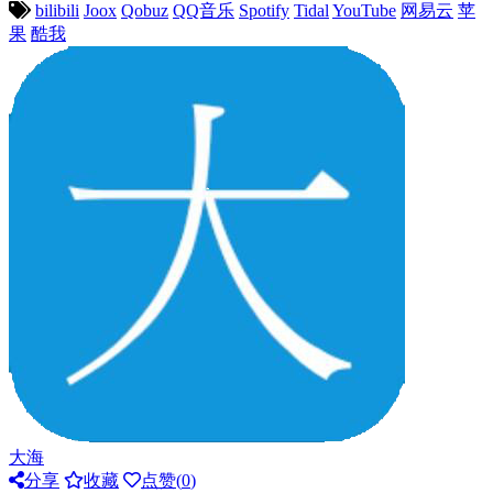
bilibili
Joox
Qobuz
QQ音乐
Spotify
Tidal
YouTube
网易云
苹
果
酷我
大海
分享
收藏
点赞(
0
)