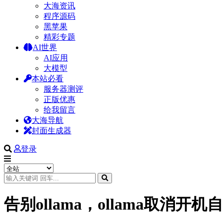
大海资讯
程序源码
黑苹果
精彩专题
AI世界
AI应用
大模型
本站必看
服务器测评
正版优惠
给我留言
大海导航
封面生成器
登录
告别ollama，ollama取消开