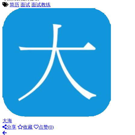
简历
面试
面试教练
大海
分享
收藏
点赞(
0
)