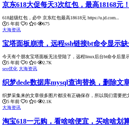
京东618大促每天3次红包，最高18168元
618超级红包，必中 京东红包最高18618元 https://u.jd.com...
5 年前
0
0
675
大海资讯
宝塔面板崩溃，远程ssh链接bt命令显示
今天有个朋友宝塔面板无法登陆了，远程linux后台bt命令后显示
5 年前
0
0
2.7K
seo优化
大海资讯
织梦dede数据库mysql查询替换，删除文
织梦采集来的文章很多图片都没有正确保存，所以我们需要把文章中的
5 年前
0
0
2.1K
大海资讯
淘宝618一元购，看啥啥便宜，买啥啥划