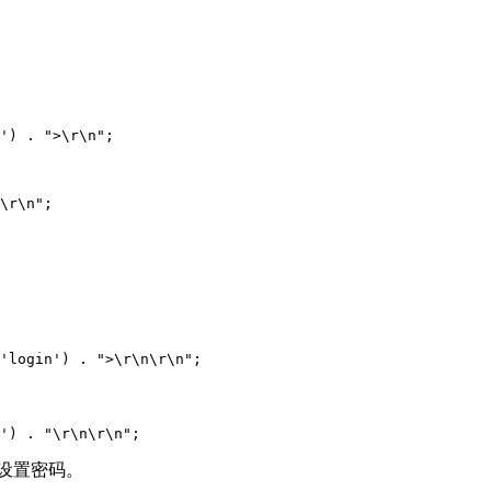
') . ">\r\n";
\r\n";
'login') . ">\r\n\r\n";
') . "\r\n\r\n";
设置密码。