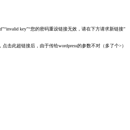
invalid”“invalid key”“您的密码重设链接无效，请在下方请求新链接”
点击此超链接后，由于传给wordpress的参数不对（多了个>）