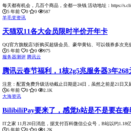
每天都有机会，几百个商品，全都一块钱 活动地址：https://s.click.
5 年前
0
0
587
羊毛党资讯
天猫双11各大会员限时半价开年卡
QQ官方旗舰店5折购买超级会员、豪华黄钻、可以领券多次充值多
5 年前
0
0
975
服务器测评
腾讯云
腾讯云春节福利，1核2g5兆服务器3年2
注意：配置免费升级活动截止日期是24日，虽然之前是21日又延期
6 年前
0
0
2.1K
大海资讯
BilibiliPay要来了，感觉b站是不是要在
IT之家 11月20日消息，据支付百科微信公众号，B站以约1.18亿
5 年前
0
0
1.2K