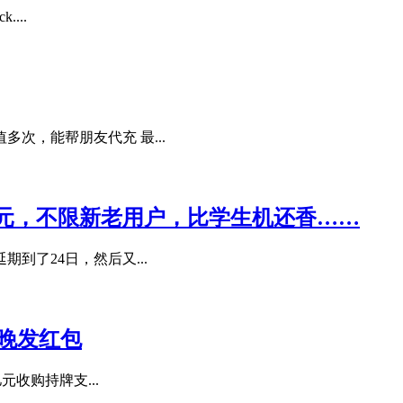
...
次，能帮朋友代充 最...
68元，不限新老用户，比学生机还香……
到了24日，然后又...
春晚发红包
元收购持牌支...