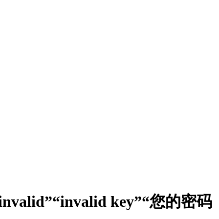
 invalid”“invalid key”“您的密码