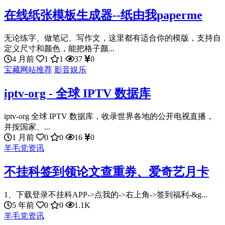
在线纸张模板生成器--纸由我paperme
无论练字、做笔记、写作文，这里都有适合你的模版，支持自
定义尺寸和颜色，能把格子颜...
4 月前
1
1
37
0
宝藏网站推荐
影音娱乐
iptv-org - 全球 IPTV 数据库
iptv-org 全球 IPTV 数据库，收录世界各地的公开电视直播，
并按国家、...
1 月前
0
0
16
0
羊毛党资讯
不挂科签到领论文查重券、爱奇艺月卡
1、下载登录不挂科APP->点我的->右上角->签到福利-&g...
5 年前
0
0
1.1K
羊毛党资讯