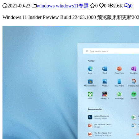
2021-09-23
windows
windows11专题
0
0
2.6K
0
Windows 11 Insider Preview Build 22463.1000 预览版累