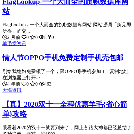
FlagLookup-一个大而全的旗帜数据库网
站
FlagLookup - 一个大而全的旗帜数据库网站 网站强调「所见即
所得」的交...
2 月前
0
0
8
0
羊毛党资讯
情人节OPPO手机免费定制手机壳包邮
刚给我媳妇免费领了一个，限OPPO系手机参加 1、复制地址
在浏览器上打开->...
4 年前
0
0
463
大海资讯
【真】2020双十一全程优惠羊毛{省心简
单}攻略
眼看着2020的双十一就要到来了，网上各路大神都已经总结了
各种撸券，满减，抽奖的...